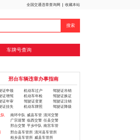
全国交通违章查询网
|
收藏本站
车牌号查询
邢台车辆违章办事指南
驶证申领
机动车过户
驾驶证吊销
驶证增驾
机动车年检
驾驶证换证
驶证年审
驾驶证变更
驾驶证注销
驶证挂失
机动车牌照
驾驶证降级
大队
南环中队
威县车管
清河交警
广宗巡警
临西交警
任县交警
邢台交警
平乡中队
南宫车管
所
邢台县车管所
清河县车管所
柏乡县车管所
威县车管所