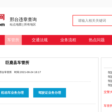
邢台违章查询
站点地图
|
所有地区
车管所
交通法规
业务流程
热点问题
巨鹿县车管所
:邢台车管所
时间:2021-06-24 18:17
驾
驾
驾
驾
交警
机动车业务办理
驾驶证业务办理
车管