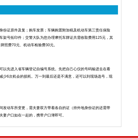
身份证原件及复；购车发票；车辆购置附加税及机动车第三责任保险
车架号拓印件；交警大队为您办理摩托车牌证共需收取费用125元，其
牌照费70元、机动车检验费30元。
可以先进入省车辆登记自编号系统。先把自己心仪的号码输进去在看
减少6次机会的损耗。万一到最后还是不满意，还可以到现场选号，现
间发动车所变更，需夫妻双方带着各自的证（持外地身份证的还需带
夫妻户口如在一起的，携带户口簿即可。