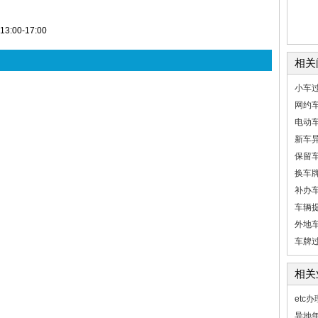
:00-17:00
相关
小车
网约
电动
新车
保留
换车
补办
车辆
外地
车牌
相关
etc
异地