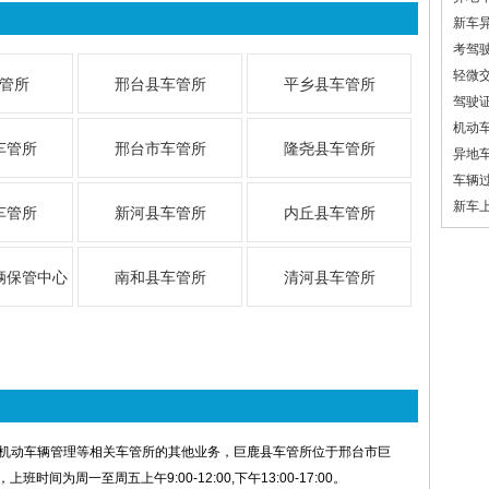
新车
考驾
轻微
管所
邢台县车管所
平乡县车管所
驾驶
机动
车管所
邢台市车管所
隆尧县车管所
异地
车辆
新车
车管所
新河县车管所
内丘县车管所
辆保管中心
南和县车管所
清河县车管所
机动车辆管理等相关车管所的其他业务，巨鹿县车管所位于邢台市巨
上班时间为周一至周五上午9:00-12:00,下午13:00-17:00。